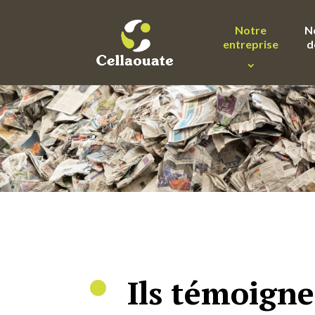
Notre
N
entreprise
d
Ils témoign