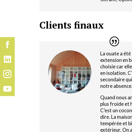
Clients finaux
La ouate a été
extension en b
choisie car ell
en isolation. 
secondaire qui
notre absence
Quand nous arr
plus froide e
C’est un cocon
dire. La maison
tempérée et bi
extérieur. On 