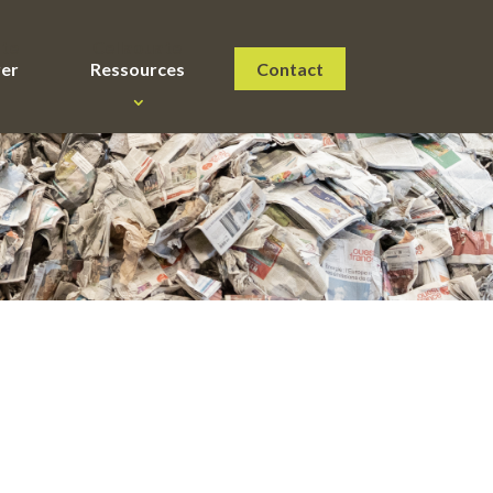
ate
Cellaouate
rer
Ressources
Contact