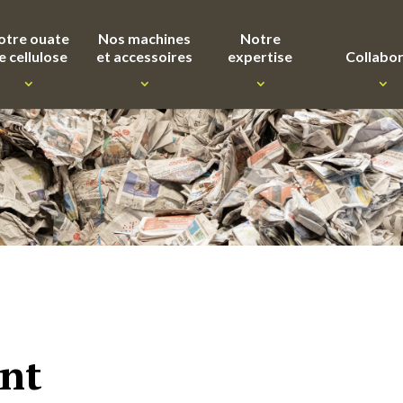
otre ouate
Nos machines
Notre
Cellaou
e cellulose
et accessoires
expertise
Collabo
ent