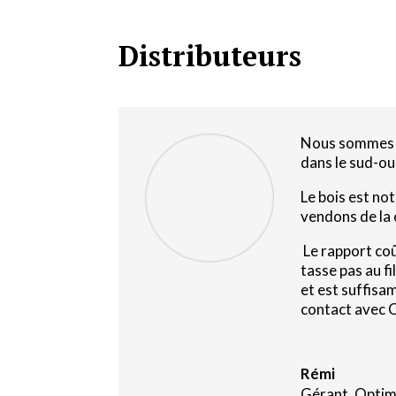
Distributeurs
Nou
s sommes 
dans le sud-ou
Le bois est no
vendons de la 
Le rapport coû
tasse pas au f
et est suffisa
contact avec C
Rémi
Gérant
,
Optim