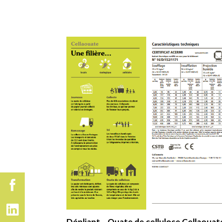
Dépliant – Ouate de cellulose
Cellaouat