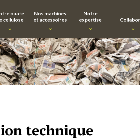
otre ouate
Nos machines
Notre
Cellaou
e cellulose
et accessoires
expertise
Collabo
ion technique