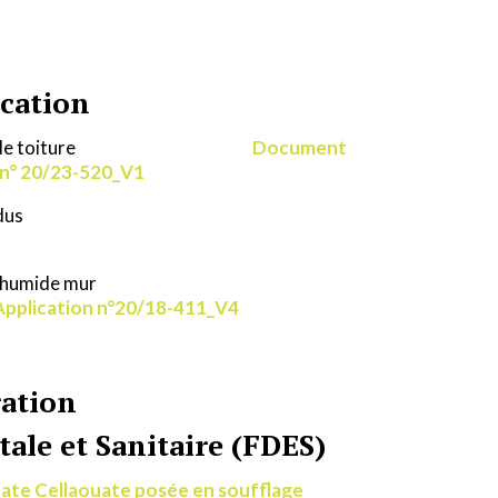
cation
pants de toiture
Document
 n° 20/23-520_V1
dus
n humide mur
pplication n°20/18-411_V4
ration
le et Sanitaire (FDES)
uate Cellaouate posée en soufflage