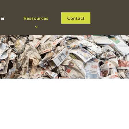
ate
Cellaouate
rer
Ressources
Contact